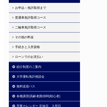
お申込～免許取得まで
普通車免許取得コース
二輪車免許取得コース
その他の料金
手続きと入所資格
ローンでのお支払い
紹介制度のご案内
大学運転免許相談会
無料送迎バス
各種講習(高齢者|取得時|初心者)
営業カレンダー 定休日 入所日