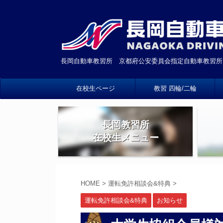
長岡自動車教習所 京都府公安委員会指定自動車教習所
在校生ページ
教習 四輪/二輪
長岡教習所
在校生メニュー
HOME
>
運転免許相談会&特典
>
運転免許相談会&特典
お知らせ