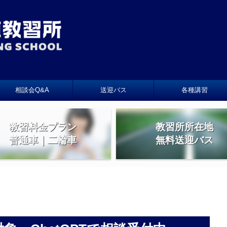
相談会Q&A
送迎バス
各種講習
教習料金プラン
教習所所在地
普通車｜二輪車
無料送迎バス