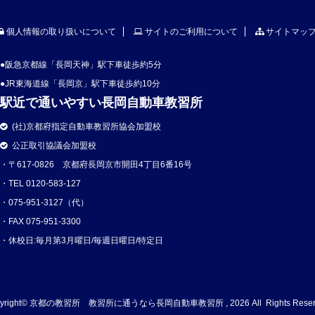
（1回3点は除く）の交通
、交通事故を起こして公安
個人情報の取り扱いについて
サイトのご利用について
サイトマッ
会から初心運転者講習通知
受けた方 普通自動車免許
時間） 受講料金（法
●阪急京都線「長岡天神」駅下車徒歩約5分
 16,050円 実施日 水曜
●JR東海道線「長岡京」駅下車徒歩約10分
駅近で通いやすい長岡自動車教習所
(社)京都府指定自動車教習所協会加盟校
公正取引協議会加盟校
・〒617-0826 京都府長岡京市開田4丁目6番16号
・TEL 0120-583-127
・075-951-3127（代）
・FAX 075-951-3300
・休校日:毎月第3月曜日/毎週日曜日/特定日
pyright© 京都の教習所 教習所に通うなら長岡自動車教習所 , 2026 All Rights Reserv