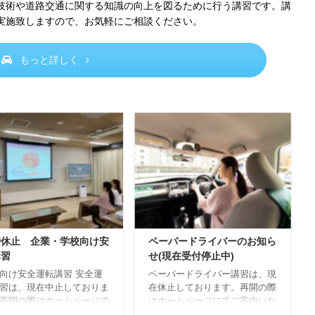
技術や道路交通に関する知識の向上を図るために行う講習です。講
実施致しますので、お気軽にご相談ください。
もっと詳しく
時休止 企業・学校向け安
ペーパードライバーのお知ら
講習
せ(現在受付停止中)
向け安全運転講習 安全運
ペーパードライバー講習は、現
習は、現在中止しておりま
在休止しております。再開の際
再開の際はホームページで
はホームページにてご案内いた
らせいたします。ご迷惑を
します。 受講可能時限が平日