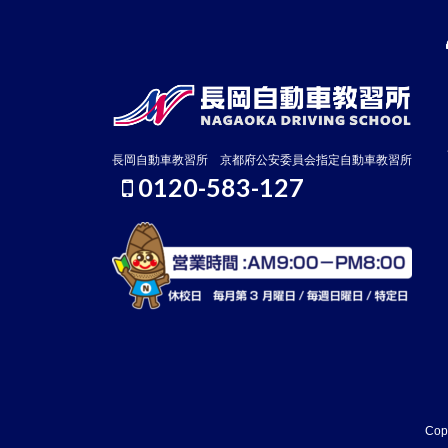
者は12,200円） 実施日 木曜
以上
日 10:10～17:50（応急救護免
違反
除者は14:50まで） 講習等の内
委員
容 実車講習（1時間）・実車走
書を
行（高速等・2時間） 危険予測
（７
ﾃﾞｨ ...
定）
...
長岡自動車教習所 京都府公安委員会指定自動車教習所
0120-583-127
Co