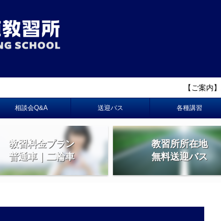
【ご案内】2026年
相談会Q&A
送迎バス
各種講習
教習料金プラン
教習所所在地
普通車｜二輪車
無料送迎バス