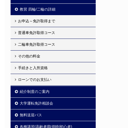
教習 四輪/二輪の詳細
お申込～免許取得まで
普通車免許取得コース
二輪車免許取得コース
その他の料金
手続きと入所資格
ローンでのお支払い
紹介制度のご案内
大学運転免許相談会
無料送迎バス
各種講習(高齢者|取得時|初心者)