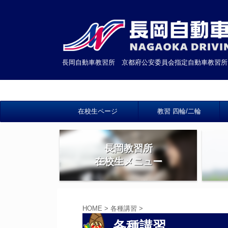
長岡自動車教習所 京都府公安委員会指定自動車教習所
在校生ページ
教習 四輪/二輪
長岡教習所
在校生メニュー
HOME
>
各種講習
>
各種講習