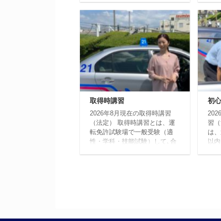
の受講が義務付けられていま
お掛
す。この高齢者講習を受講して
い申
いないと、 運転免許証の更新
日現
ができません。受講が必要な方
は、
には、京都府公安委員会から講
向け
習の日時・場所、受講要領など
行っ
を記載した「講習通知書」（は
動車
がき）が、期限約6カ月前に郵
転技
送されます。 高齢者講習予約
の向
状況 現在の最新情報です。 ・
す。
取得時講習
初
高齢者講習（75歳未満) 11月9
ご希
日以降予約可能 ・認知機能検
ます
2026年8月現在の取得時講習
20
査、高齢者講習 11月12日以
さい
（法定） 取得時講習とは、運
習（
...
場や
転免許試験場で一般受験（適
は、
性・学科・技能試験）して､合
以内
格された方が本免許証交付まで
く）
に受講すべき法定講習です｡運
こし
転免許証の交付は取得時講習を
者講
受講した後となります。 対
しな
象：運転免許試験場で一般受験
初心
を合格された方 普通自動車免
後、
許（７時間） 受講料金（法
ばな
定） 17,750円（応急救護免除
許証