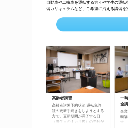
自動車や二輪車を運転する方々や学生の運転
習カリキュラムなど、ご希望に沿える講習を
高齢者講習
一
全
高齢者講習予約状況 運転免許
証の更新手続きをしようとする
企業
方で、更新期間が満了する日
転講
（誕生日の１カ月後）の年齢が
す。
７０歳以上の方は、高齢者講習
お知