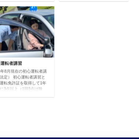
け致しますがよろしくお願
のみの1時限目から7時限目ま
し上げます。2025年6月25
でとなります。（土曜日、祝
在 長岡自動車教習所で
日、平日8時限目から10時限目
企業様や学校などの団体様
は受講不可です。) ペーパード
にオーダーメイドの講習を
ライバー講習で自信をつけよう
ております。業務の中で自
「運転免許はあるが、ちょっと
を運転する方々や学生の運
自信が・・・」と思っている方
術や道路交通に関する知識
については、ペーパードライバ
上を図るために行う講習で
ー講習を実施しています。 ペ
 講習カリキュラムなど、
ーパードライバー講習は、普通
心運転者講習
望に沿える講習を実施致し
自動車の運転の経験が少ない方
ので、お気軽にご相談くだ
（ペーパードライバー）の方に
26年8月現在の初心運転者講
。 こんな方におすすめ 職
受講していただけるスキルアッ
法定） 初心運転者講習と
学校全体で ...
プ講習です。 対象：普通自動
運転免許証を取得して1年
車 ...
に3点以上（1回3点は除
の交通違反、交通事故を起
て公安委員会から初心運転
習通知書を受けた方が受講
ければならない講習です。
運転者講習通知書を受けた
1ヶ月以内に受講しなけれ
りません。 対象：運転免
を取得して1年以内に3点