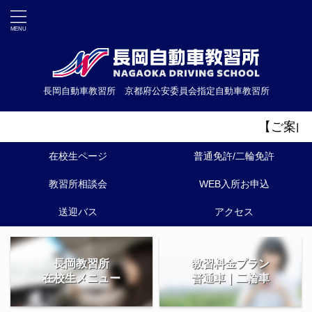
長岡自動車教習所 京都府公安委員会指定自動車教習所
【ご案内】20
在校生ページ
普通免許/二輪免許
教習所相談会
WEB入所お申込
送迎バス
アクセス
長岡教習所
教習料金プラン
在校生メニュー
普通車｜二輪車