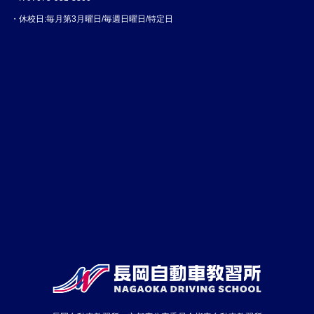
・休校日:毎月第3月曜日/毎週日曜日/特定日