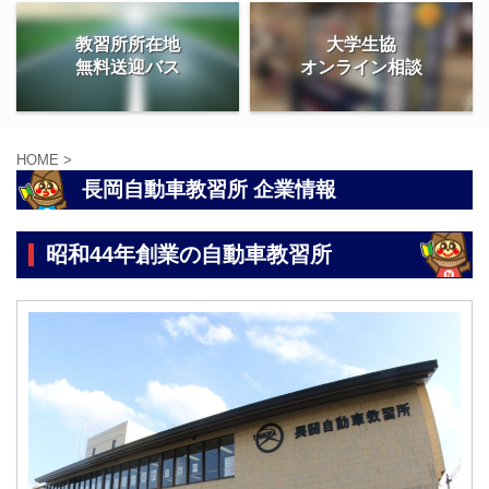
教習所所在地
大学生協
無料送迎バス
オンライン相談
HOME
>
長岡自動車教習所 企業情報
昭和44年創業の自動車教習所