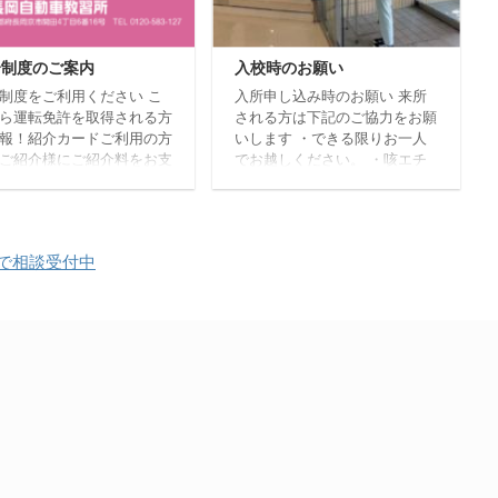
ンライン学科を受講することが
お問合せ後に教習所受付で
できます。是非ご利用くださ
込をお願いいたします。
い。 受講する際に人数の制限
介制度のご案内
入校時のお願い
があります。19時10分以降は
受講できません。(閉所のため)
制度をご利用ください こ
入所申し込み時のお願い 来所
学科教習について 対面で実施
ら運転免許を取得される方
される方は下記のご協力をお願
する学科教習 段階 教程番号 ...
報！紹介カードご利用の方
いします ・できる限りお一人
ご紹介様にご紹介料をお支
でお越しください。 ・咳エチ
いたします。 紹介システ
ケットの徹底(必ずマスク着
適用条件 紹介カードは、
用・アルコール消毒や手洗いの
所当日までに必ず窓口で提
徹底) ・風邪の症状・発熱・倦
てください。 当所からハ
怠感など少しでも違和感がある
Tで相談受付中
がご紹介者様に郵送されま
場合は、来所を見合わせてくだ
紹介料の受取は、ハガキに
さい。 以上、ご理解ご協力よ
されている有効期限までで
ろしくお願いします。 詳しく
有効期限を過ぎますとお支
はこちらまでお問い合わせくだ
できません。お早めにお越
さい フリーダイヤル 0120-
ださい。 ご紹介料として
583-127
車・セット5,000円、二輪
000円(税込)をお支払いいた
す。(認印、ハガキの2点が
です。) 新規入所 ...