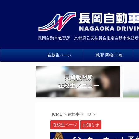
長岡自動車教習所 京都府公安委員会指定自動車教習所
在校生ページ
教習 四輪/二輪
長岡教習所
在校生メニュー
HOME
>
在校生ページ
>
在校生ページ
お知らせ