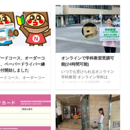
ピードコース、オーダーコ
オンラインで学科教習受講可
ス、ペーパードライバー練
能(24時間可能)
受付開始しました
いつでも受けられるオンライン
学科教習 オンライン学科は、
ードコース、オーダーコー
オンデマンドで24時間、ご自
は2024年4月20日入所から
宅等で受講できます。(一部学
し込みを受付します。 ご
科教習を除く)オンライン学科
の入所日で満員の場合は次
受講は、事前登録が必要ですの
入所日に変更になる場合が
で教習所受付にてお申し込みく
ます。事前にお電話で空き
ださい。オンライン学科以外
をご確認ください。 ペー
は、対面での受講となります。
ドライバー練習、2024年4
オンライン学科視聴ブースもご
6日からお申し込みを受付
利用ください 教習所内でもオ
す。 お申し込みは、お電