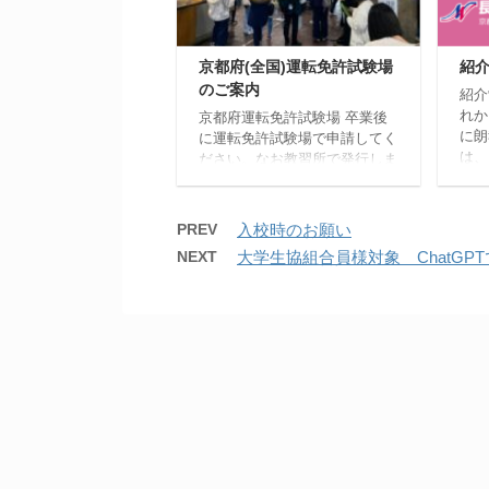
与 当社規定によります
話で
諸待遇 各種社会保険完
お申
備、交通費支給（上限あり）
京都府(全国)運転免許試験場
紹
勤務地 京都府長岡京市開
のご案内
田4丁目 休日 年間105
紹介
日 ローテーションによる 応
れか
京都府運転免許試験場 卒業後
募方法 履歴書（写真貼付・
に朗
に運転免許試験場で申請してく
職務経歴 ...
は、
ださい。なお教習所で発行しま
払い
した卒業証明書は発行から一年
ムの
間です。お早めに申請すること
ご入
をおすすめいたします。 〒
PREV
入校時のお願い
示し
612-8486京都市伏見区羽束師
NEXT
大学生協組合員様対象 ChatGP
ガキ
古川町647 電話075-631-
す。
5181（代表） 京都の運転免許
記載
試験場です。この建物内で手続
す。
きを開始いたします。 京都府
払い
運転免許試験場の入り口に案内
しく
板があります。各種申請を読ん
普通
で行動してください。 指定自
2,
動車教習所卒業生は、この窓口
しま
で手続きを行います。 アクセ
必要
ス 阪急「長岡天神駅」下車 西
口より北西へ徒歩2 ...