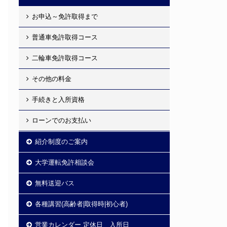
お申込～免許取得まで
普通車免許取得コース
二輪車免許取得コース
その他の料金
手続きと入所資格
ローンでのお支払い
紹介制度のご案内
大学運転免許相談会
無料送迎バス
各種講習(高齢者|取得時|初心者)
営業カレンダー 定休日 入所日