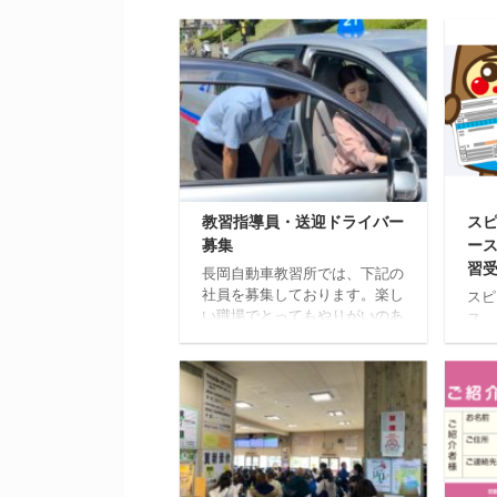
教習指導員・送迎ドライバー
ス
募集
ー
習
長岡自動車教習所では、下記の
社員を募集しております。楽し
スピ
い職場でとってもやりがいのあ
ス、
る仕事ですので興味のある方は
お申
ご連絡ください。 教習指導員
希望
募集（正社員） 業務内容
回の
教習指導員、送迎、受付など
あり
応募資格 教習指導員有資格
状況
者又は普通自動車をお持ちの方
パー
違反歴 過去一年間以上無
月1
事故・無違反の方 給
しま