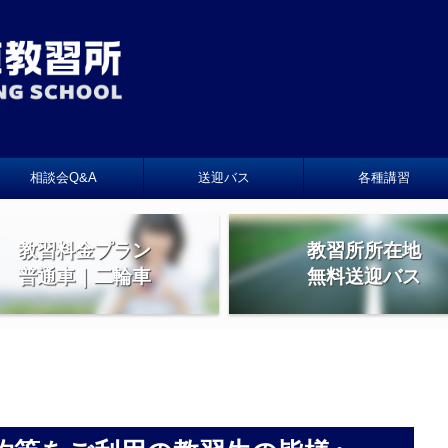
相談会Q&A
送迎バス
各種講習
教習料金プラン
教習所所在地
普通車｜二輪車
無料送迎バス