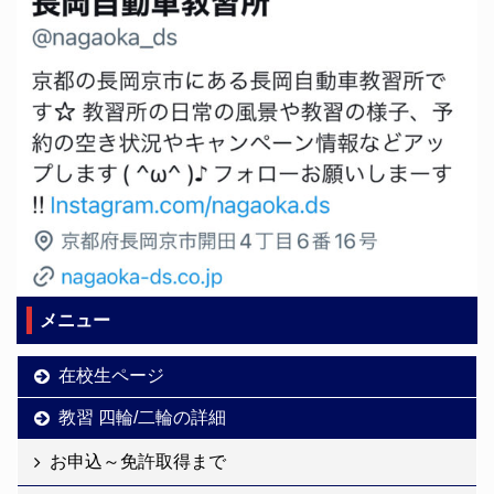
もむずかしかったで
お得な特典もあります。
す・・・
持ち物 大学生協組合員証
大 ...
メニュー
在校生ページ
教習 四輪/二輪の詳細
お申込～免許取得まで