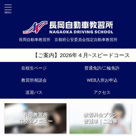
長岡自動車教習所 京都府公安委員会指定自動車教習所
【ご案内】2026年４月~スピードコース/オ
在校生ページ
普通免許/二輪免許
教習所相談会
WEB入所お申込
送迎バス
アクセス
長岡教習所
教習料金プラン
在校生メニュー
普通車｜二輪車