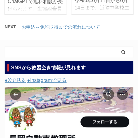
令和6年6月11日から6月
ChatGPTで無料相談が受
14日まで、近隣中学校二
けられます。生協組合員
校(長岡第三中学校と長岡
以外の方はご利用出来ま
第四中学校)から計6名の
せん。 ご相談はコチラ≫
NEXT
お申込～免許取得までの流れについて
学生様が職場体験に来所
大学生活協同組合でのお
されました。 模擬運転装
申込(対面相談) 長岡自動
置やシュミレーター教
車教習所のお申し込み
習、学科指導員になって
が、大学生活協同組合(大
交通ルールを教えたり、
学生協)で出来ます。ま
教習指導員の仕事を元気
SNSから教習空き情報が見れます
た、一部生協店舗では運
よく積極的に体験してい
転免許相談会を開催して
●Xで見る
●Instagramで見る
ただきました。これから
おりますので、みなさま
もいろんなことに挑戦し
のご来場をお待ちしてい
夢に向かって頑張ってく
ます。 生協のココがおす
ださい！ みんなで知恵を
すめ 窓口でお申込いただ
出し合い、交差点の通行
くより、お得な組合員価
について一生懸命教えて
格でお申込が出来ます。
くれました 安全運転する
さらに生協店舗内の運転
って思っているより何倍
免許相談会で申し込むと