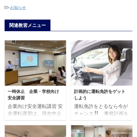
-
お知らせ
関連教習メニュー
一時休止 企業・学校向け
計画的に運転免許をゲット
安全講習
しよう
企業向け安全運転講習 安
運転免許をとるなら今が
全運転講習は、現在中止
チャンス
事前計画を
しております。再開の際
おすすめいたします お客
はホームページでお知ら
様が一年で一番自動車教
せいたします。ご迷惑を
習所に通われる時期は春