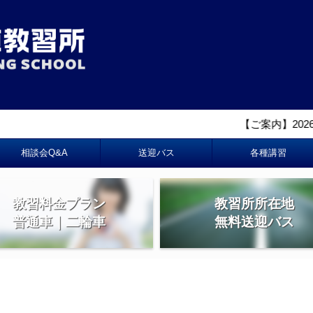
【ご案内】2026年４
相談会Q&A
送迎バス
各種講習
教習料金プラン
教習所所在地
普通車｜二輪車
無料送迎バス