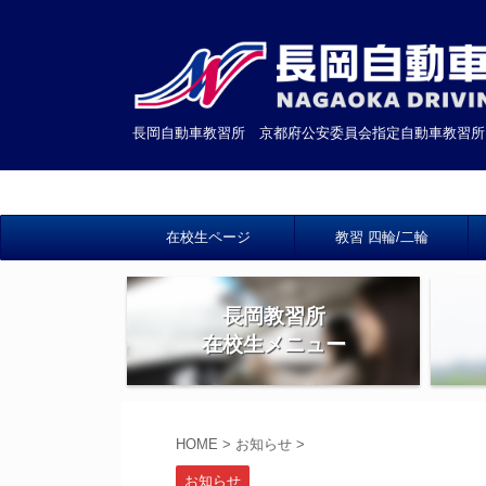
長岡自動車教習所 京都府公安委員会指定自動車教習所
在校生ページ
教習 四輪/二輪
長岡教習所
在校生メニュー
HOME
>
お知らせ
>
お知らせ