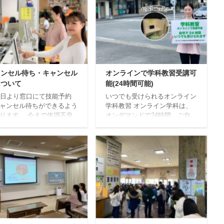
ャンセル待ち・キャンセル
オンラインで学科教習受講可
について
能(24時間可能)
8日より窓口にて技能予約
いつでも受けられるオンライン
ャンセル待ちができるよう
学科教習 オンライン学科は、
ります。 今まで体調不良
オンデマンドで24時間、ご自
る当日キャンセルは無料と
宅等で受講できます。(一部学
いましたが、5月8日より
科教習を除く)オンライン学科
キャンセルは、有料となり
受講は、事前登録が必要ですの
。キャンセルは前日までに
で教習所受付にてお申し込みく
ようよろしくお願いしま
ださい。オンライン学科以外
は、対面での受講となります。
オンライン学科視聴ブースもご
利用ください 教習所内でもオ
ンライン学科を受講することが
できます。是非ご利用くださ
い。 受講する際に人数の制限