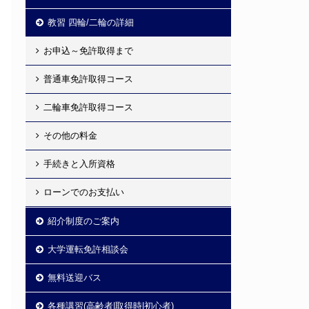
教習 四輪/二輪の詳細
お申込～免許取得まで
普通車免許取得コース
二輪車免許取得コース
その他の料金
手続きと入所資格
ローンでのお支払い
紹介制度のご案内
大学運転免許相談会
無料送迎バス
各種講習(高齢者|取得時|初心者)