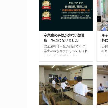
卒業生の事故が少ない教習
キ
所 No.1になりました
料
安全運転は一生の財産です 卒
5月
業生のみなさまにとってもうれ
のキ
しいお知らせがあります。
にな
2022年4月京都府警ホームペー
によ
ジ発表で長岡自動車教習所の卒
して
業生(令和2年中卒業生) 普通四
当日
輪と普通二輪の卒業生が京都府
ます
内の教習所の中で事故者率が一
行う
番低い教習所となりました。特
す。
に普通二輪の事故者率は0パー
セントでした。 引き続き、こ
れからも思いやりとゆずり合い
の心を持って運転してくださ
い。京都府警ホームページはこ