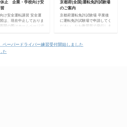
時休止 企業・学校向け安
京都府(全国)運転免許試験場
があります。19時10分以降は
講習
のご案内
受講できません。(閉所のため)
学科教習について 対面で実施
向け安全運転講習 安全運
京都府運転免許試験場 卒業後
する学科教習 段階 教程番号 ...
習は、現在中止しておりま
に運転免許試験場で申請してく
再開の際はホームページで
ださい。なお教習所で発行しま
らせいたします。ご迷惑を
した卒業証明書は発行から一年
け致しますがよろしくお願
間です。お早めに申請すること
し上げます。2025年6月25
をおすすめいたします。 〒
、ペーパードライバー練習受付開始しました
在 長岡自動車教習所で
612-8486京都市伏見区羽束師
した
企業様や学校などの団体様
古川町647 電話075-631-
にオーダーメイドの講習を
5181（代表） 京都の運転免許
ております。業務の中で自
試験場です。この建物内で手続
を運転する方々や学生の運
きを開始いたします。 京都府
術や道路交通に関する知識
運転免許試験場の入り口に案内
上を図るために行う講習で
板があります。各種申請を読ん
 講習カリキュラムなど、
で行動してください。 指定自
望に沿える講習を実施致し
動車教習所卒業生は、この窓口
ので、お気軽にご相談くだ
で手続きを行います。 アクセ
。 こんな方におすすめ 職
ス 阪急「長岡天神駅」下車 西
学校全体で ...
口より北西へ徒歩2 ...