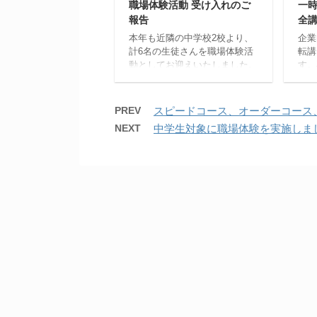
職場体験活動 受け入れのご
一
ちら 京都府警ホームページは
報告
全
コチラ
本年も近隣の中学校2校より、
企業
計6名の生徒さんを職場体験活
転講
動としてお迎えいたしました。
す。
活動中は教習所の仕事に実際に
お知
触れていただき、職員との交流
お掛
や様々なプログラムを通じて、
い申
PREV
スピードコース、オーダーコース
多くの学びや発見を得ていただ
日現
NEXT
中学生対象に職場体験を実施しま
いた様子でした。 今回の貴重
は、
な経験が、生徒の皆さんの将来
向け
や進路を考える一助となれば幸
行っ
いです。それぞれの夢に向かっ
動車
て歩み出す皆さんの未来を、こ
転技
れからも応援しております。
の向
地域社会に対する安全運転の必
す。
要性を説明しました 教習所業
ご希
務の初心運転者の教育の必要性
ます
について理解していただきまし
さい
た
場や