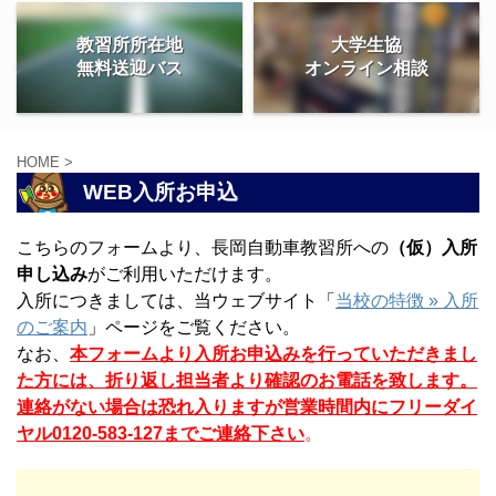
教習所所在地
大学生協
無料送迎バス
オンライン相談
HOME
>
WEB入所お申込
こちらのフォームより、長岡自動車教習所への
（仮）入所
申し込み
がご利用いただけます。
入所につきましては、当ウェブサイト「
当校の特徴 » 入所
のご案内
」ページをご覧ください。
なお、
本フォームより入所お申込みを行っていただきまし
た方には、折り返し担当者より確認のお電話を致します。
連絡がない場合は恐れ入りますが営業時間内にフリーダイ
ヤル0120-583-127までご連絡下さい
。