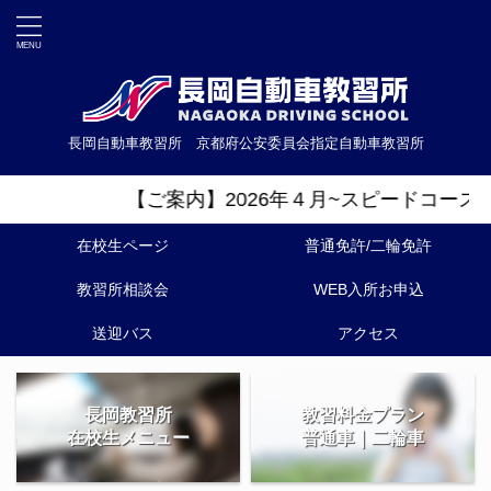
長岡自動車教習所 京都府公安委員会指定自動車教習所
【ご案内】2026年４月~スピードコース/オ
在校生ページ
普通免許/二輪免許
教習所相談会
WEB入所お申込
送迎バス
アクセス
長岡教習所
教習料金プラン
在校生メニュー
普通車｜二輪車